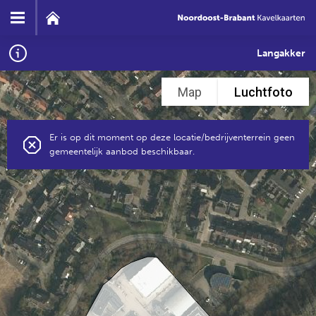
Langakker
Map
Luchtfoto
Er is op dit moment op deze locatie/bedrijventerrein geen
gemeentelijk aanbod beschikbaar.